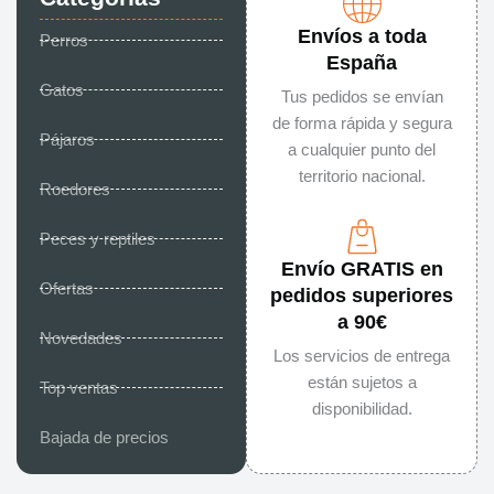
Envíos a toda
Perros
España
Gatos
Tus pedidos se envían
de forma rápida y segura
Pájaros
a cualquier punto del
territorio nacional.
Roedores
Peces y reptiles
Envío GRATIS en
Ofertas
pedidos superiores
a 90€
Novedades
Los servicios de entrega
están sujetos a
Top ventas
disponibilidad.
Bajada de precios