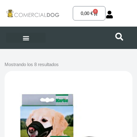
Ir
al
0
Carrito
0,00
€
contenido
Mostrando los 8 resultados