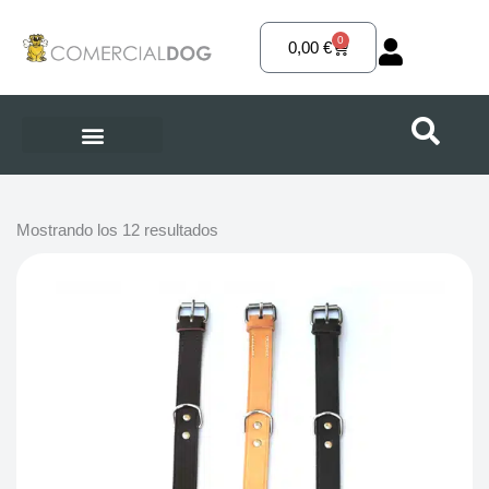
Ir
al
0
Carrito
0,00
€
contenido
Mostrando los 12 resultados