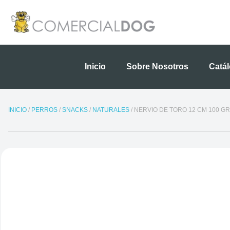
Ir
al
contenido
Inicio
Sobre Nosotros
Catá
INICIO
/
PERROS
/
SNACKS
/
NATURALES
/ NERVIO DE TORO 12 CM 100 G