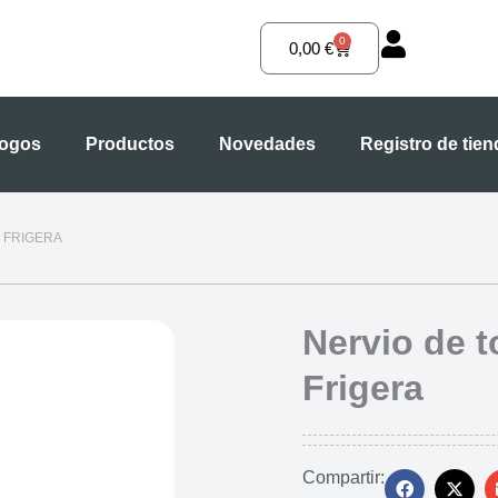
0
Carrito
0,00
€
logos
Productos
Novedades
Registro de tie
R FRIGERA
Nervio de t
Frigera
Compartir: