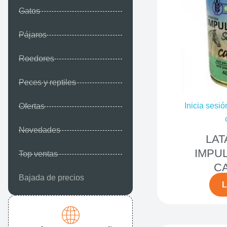
Gatos
Pájaros
Roedores
Peces y reptiles
Inicia sesió
Ofertas
Novedades
LAT
IMPUL
Top ventas
C
Bajada de precios
L