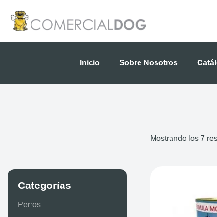
Ir
al
contenido
Inicio
Sobre Nosotros
Catá
Mostrando los 7 re
Categorías
Perros