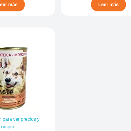
eer más
Leer más
n para ver precios y
comprar