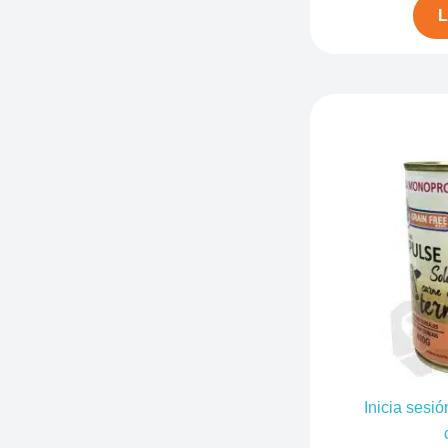
L
Inicia sesió