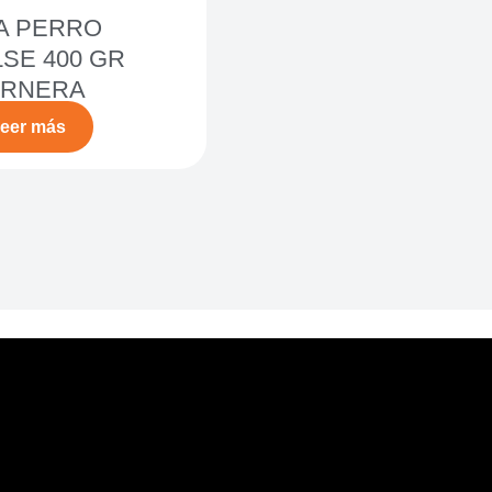
A PERRO
SE 400 GR
ERNERA
eer más