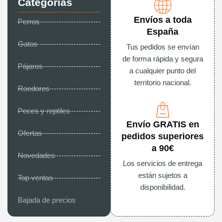
Categorías
Envíos a toda
Perros
España
Gatos
Tus pedidos se envían
de forma rápida y segura
Pájaros
a cualquier punto del
territorio nacional.
Roedores
Peces y reptiles
Envío GRATIS en
Ofertas
pedidos superiores
a 90€
Novedades
Los servicios de entrega
están sujetos a
Top ventas
disponibilidad.
Bajada de precios