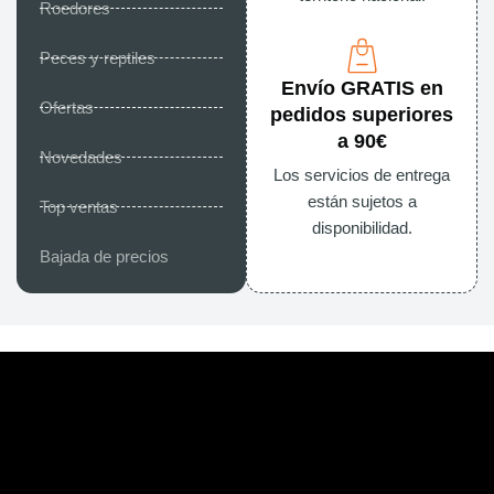
Roedores
Peces y reptiles
Envío GRATIS en
Ofertas
pedidos superiores
a 90€
Novedades
Los servicios de entrega
están sujetos a
Top ventas
disponibilidad.
Bajada de precios