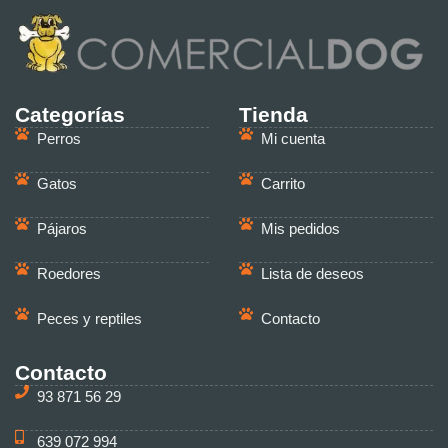
Categorías
Tienda
Perros
Mi cuenta
Gatos
Carrito
Pájaros
Mis pedidos
Roedores
Lista de deseos
Peces y reptiles
Contacto
Contacto
93 871 56 29
639 072 994