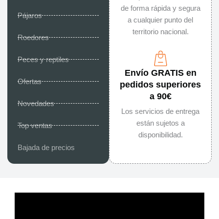
de forma rápida y segura
Pájaros
a cualquier punto del
territorio nacional.
Roedores
Peces y reptiles
Envío GRATIS en
Ofertas
pedidos superiores
a 90€
Novedades
Los servicios de entrega
están sujetos a
Top ventas
disponibilidad.
Bajada de precios