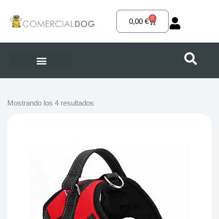
Ir
al
0
Carrito
0,00
€
contenido
Mostrando los 4 resultados