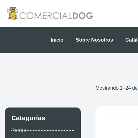
Ir
al
contenido
Inicio
Sobre Nosotros
Catá
Mostrando 1–24 de
Categorías
Perros