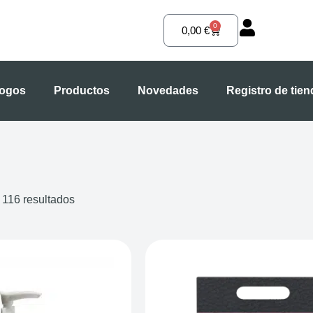
0
Carrito
0,00
€
logos
Productos
Novedades
Registro de tie
 116 resultados