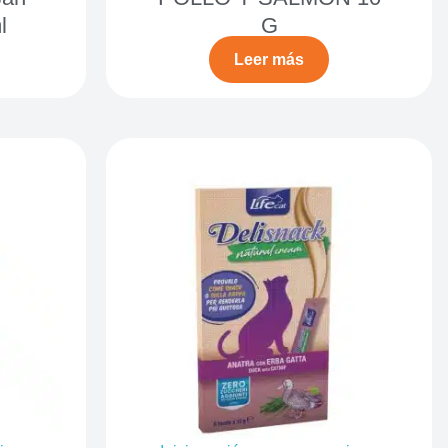
l
G
Leer más