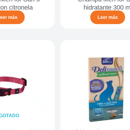
con citronela
hidratante 300 m
eer más
Leer más
GOTADO