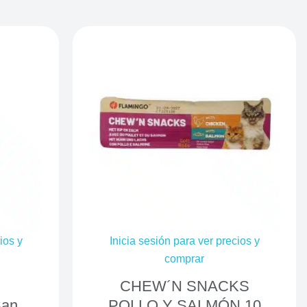
ios y
Inicia sesión para ver precios y
comprar
CHEW´N SNACKS
San
POLLO Y SALMÓN 10