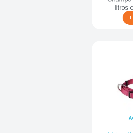
litros 
L
A