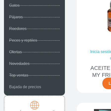
Gatos
Pájaros
Roedores
Peces y reptiles
Inicia sesió
Ofertas
Novedades
ACEITE
MY FR
Top ventas
L
Bajada de precios