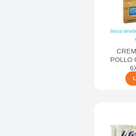
Inicia sesió
CREMA
POLLO 
6
L