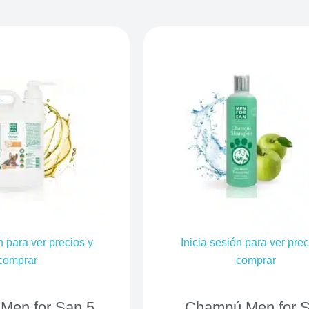
n para ver precios y
Inicia sesión para ver prec
comprar
comprar
Men for San 5
Champú Men for 