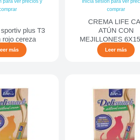
n para ver precios y
Inicia sesión para ver prec
comprar
comprar
CREMA LIFE CA
 sportiv plus T3
ATÚN CON
rojo cereza
MEJILLONES 6X1
eer más
Leer más