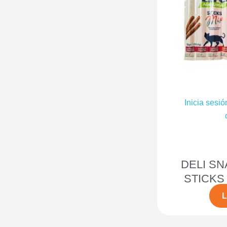
Inicia sesió
DELI SN
STICKS
L