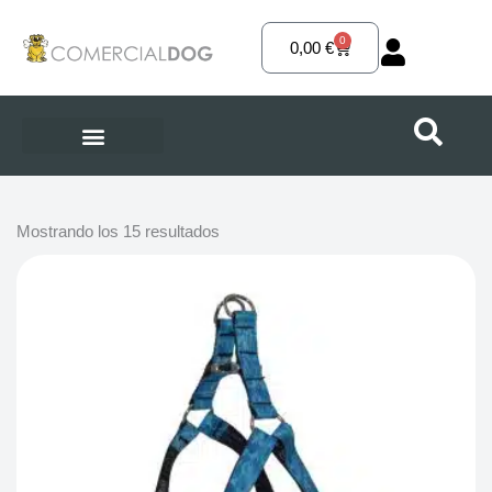
Ir
al
0
Carrito
0,00
€
contenido
Mostrando los 15 resultados