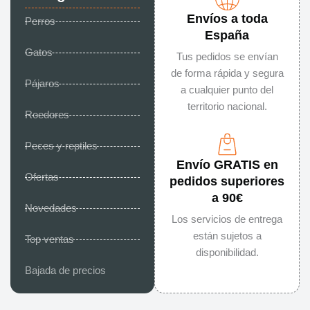
Envíos a toda
Perros
España
Gatos
Tus pedidos se envían
de forma rápida y segura
Pájaros
a cualquier punto del
territorio nacional.
Roedores
Peces y reptiles
Envío GRATIS en
Ofertas
pedidos superiores
a 90€
Novedades
Los servicios de entrega
están sujetos a
Top ventas
disponibilidad.
Bajada de precios