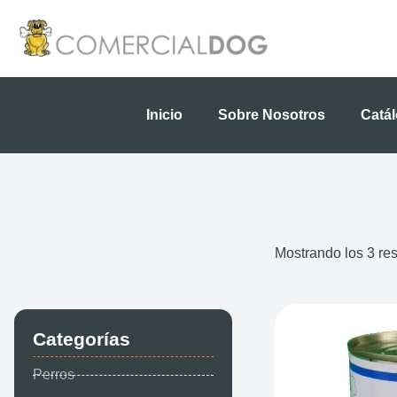
Ir
al
contenido
Inicio
Sobre Nosotros
Catá
Mostrando los 3 re
Categorías
Perros