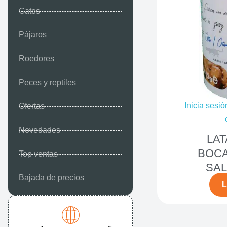
Gatos
Pájaros
Roedores
Peces y reptiles
Inicia sesió
Ofertas
Novedades
LAT
BOCA
Top ventas
SAL
Bajada de precios
L