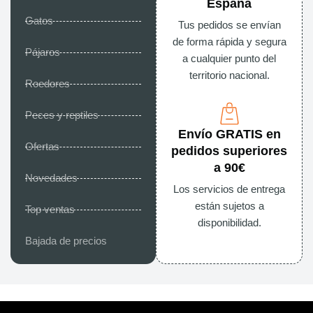
España
Gatos
Tus pedidos se envían
de forma rápida y segura
Pájaros
a cualquier punto del
territorio nacional.
Roedores
Peces y reptiles
Envío GRATIS en
Ofertas
pedidos superiores
a 90€
Novedades
Los servicios de entrega
están sujetos a
Top ventas
disponibilidad.
Bajada de precios