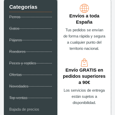
Categorías
Envíos a toda
Perros
España
Gatos
Tus pedidos se envían
de forma rápida y segura
Pájaros
a cualquier punto del
territorio nacional.
Roedores
Peces y reptiles
Envío GRATIS en
Ofertas
pedidos superiores
a 90€
Novedades
Los servicios de entrega
están sujetos a
Top ventas
disponibilidad.
Bajada de precios