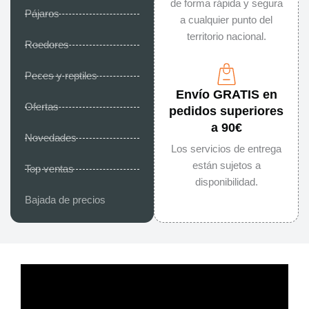
de forma rápida y segura
Pájaros
a cualquier punto del
territorio nacional.
Roedores
Peces y reptiles
Envío GRATIS en
Ofertas
pedidos superiores
a 90€
Novedades
Los servicios de entrega
están sujetos a
Top ventas
disponibilidad.
Bajada de precios