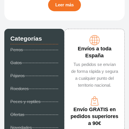
Leer más
Categorías
Envíos a toda
Perros
España
Gatos
Tus pedidos se envían
de forma rápida y segura
Pájaros
a cualquier punto del
territorio nacional.
Roedores
Peces y reptiles
Envío GRATIS en
Ofertas
pedidos superiores
a 90€
Novedades