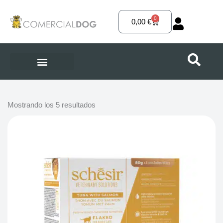
Ir
al
0
Carrito
0,00
€
contenido
Mostrando los 5 resultados