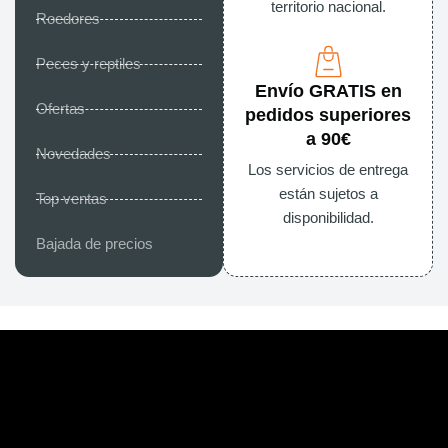
territorio nacional.
Roedores
Peces y reptiles
Envío GRATIS en
Ofertas
pedidos superiores
a 90€
Novedades
Los servicios de entrega
están sujetos a
Top ventas
disponibilidad.
Bajada de precios