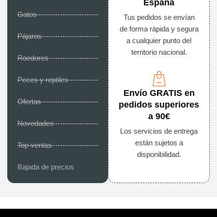
España
Gatos
Tus pedidos se envían
de forma rápida y segura
Pájaros
a cualquier punto del
territorio nacional.
Roedores
Peces y reptiles
Envío GRATIS en
Ofertas
pedidos superiores
a 90€
Novedades
Los servicios de entrega
están sujetos a
Top ventas
disponibilidad.
Bajada de precios