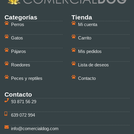
Categorías
Tienda
Perros
Mi cuenta
Gatos
Carrito
Pájaros
Mis pedidos
Roedores
Lista de deseos
Peces y reptiles
Contacto
Contacto
93 871 56 29
639 072 994
info@comercialdog.com