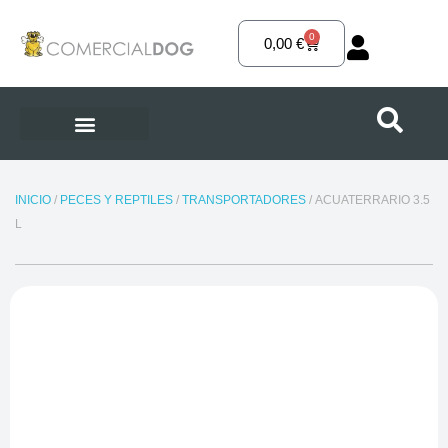
Ir
al
0
Carrito
0,00
€
contenido
INICIO
/
PECES Y REPTILES
/
TRANSPORTADORES
/ ACUATERRARIO 3.5
L