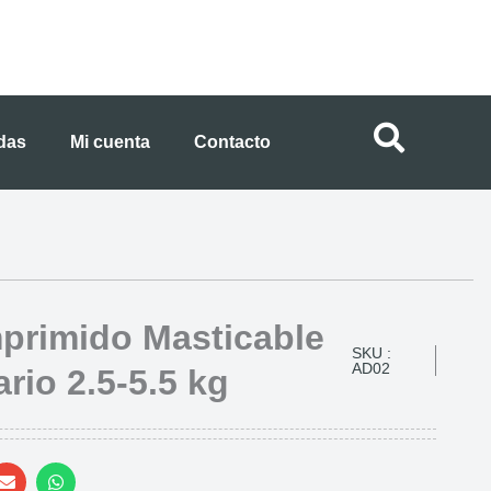
ndas
Mi cuenta
Contacto
rimido Masticable
SKU :
AD02
ario 2.5-5.5 kg