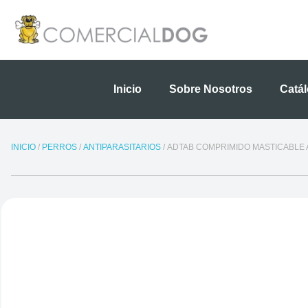
Ir
al
contenido
Inicio
Sobre Nosotros
Catá
INICIO
/
PERROS
/
ANTIPARASITARIOS
/ ADTAB COMPRIMIDO MASTICABLE A