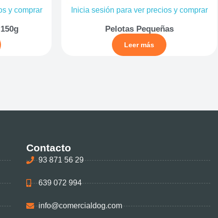
ios y comprar
Inicia sesión para ver precios y comprar
 150g
Pelotas Pequeñas
Leer más
Contacto
93 871 56 29
639 072 994
info@comercialdog.com