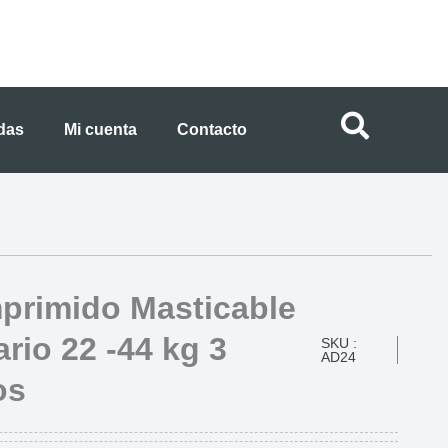
ndas
Mi cuenta
Contacto
rimido Masticable
ario 22 -44 kg 3
SKU :
AD24
os