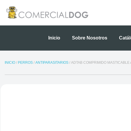
Ir
al
contenido
Inicio
Sobre Nosotros
Catá
INICIO
/
PERROS
/
ANTIPARASITARIOS
/ ADTAB COMPRIMIDO MASTICABLE A