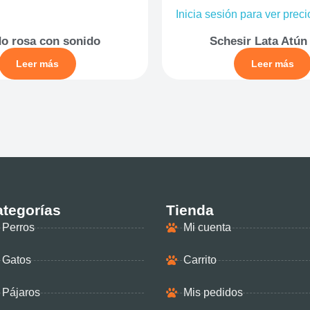
Inicia sesión para ver prec
o rosa con sonido
Schesir Lata Atún
Leer más
Leer más
tegorías
Tienda
Perros
Mi cuenta
Gatos
Carrito
Pájaros
Mis pedidos