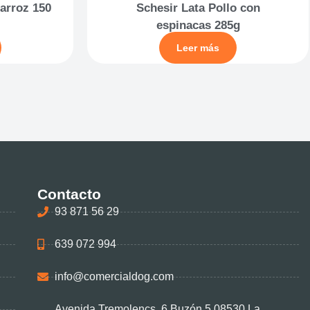
arroz 150
Schesir Lata Pollo con
espinacas 285g
Leer más
Contacto
93 871 56 29
639 072 994
info@comercialdog.com
Avenida Tremolencs, 6 Buzón 5 08530 La