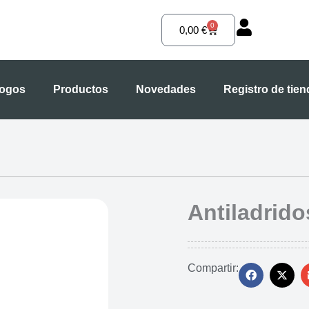
0
Carrito
0,00
€
logos
Productos
Novedades
Registro de tie
Antiladrido
Compartir: