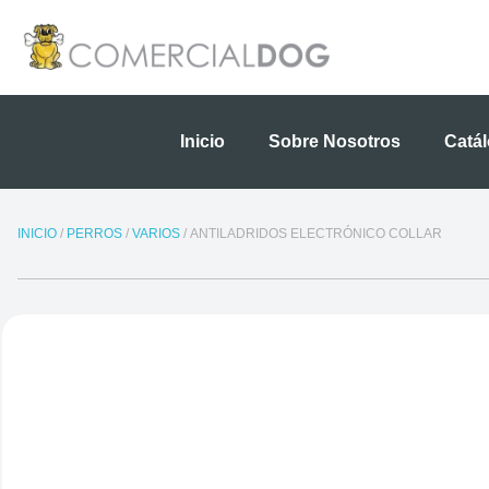
Ir
al
contenido
Inicio
Sobre Nosotros
Catá
INICIO
/
PERROS
/
VARIOS
/ ANTILADRIDOS ELECTRÓNICO COLLAR