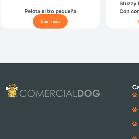
Stuzzy 
Pelota erizo pequeña
Con con
Leer más
Ca