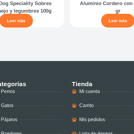
Dog Speciality Sobres
Aluminio Cordero con 
ejo y legumbres 100g
gr
Leer más
Leer más
tegorías
Tienda
Perros
Mi cuenta
Gatos
Carrito
Pájaros
Mis pedidos
Roedores
Lista de deseos