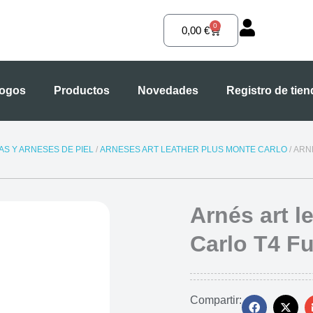
0
Carrito
0,00
€
logos
Productos
Novedades
Registro de tie
S Y ARNESES DE PIEL
/
ARNESES ART LEATHER PLUS MONTE CARLO
/ ARN
Arnés art l
Carlo T4 F
Compartir: