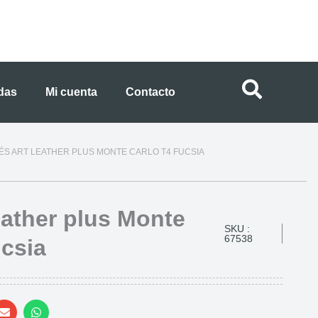
ndas
Mi cuenta
Contacto
ÉS ART LEATHER PLUS MONTE CARLO T4 FUCSIA
eather plus Monte
SKU :
67538
ucsia