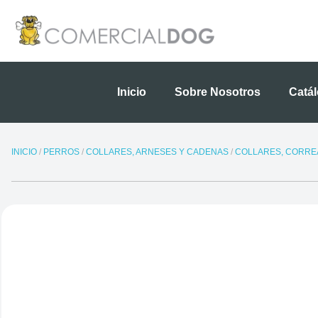
Ir
al
contenido
Inicio
Sobre Nosotros
Catá
INICIO
/
PERROS
/
COLLARES, ARNESES Y CADENAS
/
COLLARES, CORREA