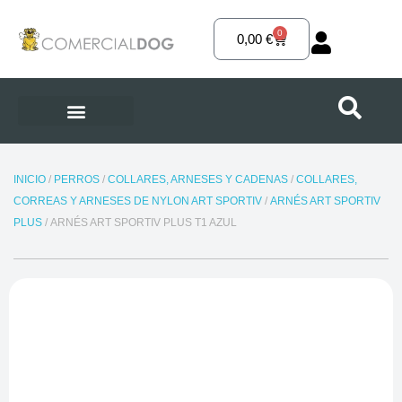
Ir
al
0
Carrito
0,00
€
contenido
INICIO
/
PERROS
/
COLLARES, ARNESES Y CADENAS
/
COLLARES,
CORREAS Y ARNESES DE NYLON ART SPORTIV
/
ARNÉS ART SPORTIV
PLUS
/ ARNÉS ART SPORTIV PLUS T1 AZUL