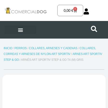
Ir
al
0
Carrito
0,00
€
contenido
INICIO
/
PERROS
/
COLLARES, ARNESES Y CADENAS
/
COLLARES,
CORREAS Y ARNESES DE NYLON ART SPORTIV
/
ARNES ART SPORTIV
STEP & GO
/ ARNÉS ART SPORTIV STEP & GO T4 (M) GRIS