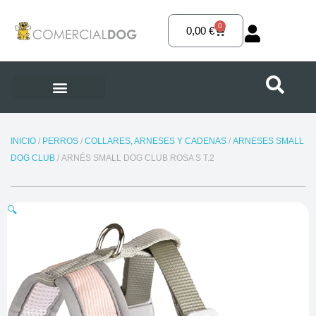
Ir
al
0
Carrito
0,00
€
contenido
INICIO
/
PERROS
/
COLLARES, ARNESES Y CADENAS
/
ARNESES SMALL
DOG CLUB
/ ARNÉS SMALL DOG CLUB ROSA S T.2
🔍