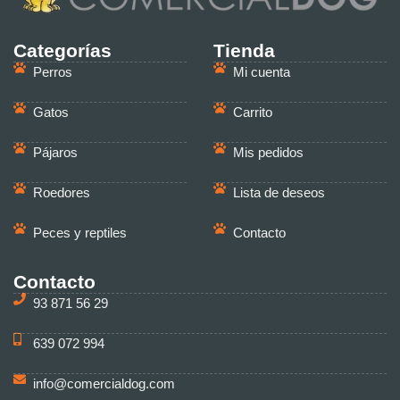
Categorías
Tienda
Perros
Mi cuenta
Gatos
Carrito
Pájaros
Mis pedidos
Roedores
Lista de deseos
Peces y reptiles
Contacto
Contacto
93 871 56 29
639 072 994
info@comercialdog.com