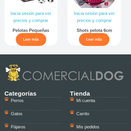
Inicia sesión para ver
Inicia sesión para ver
precios y comprar
precios y comprar
Pelotas Pequeñas
Shots pelota 6cm
Leer más
Leer más
Categorías
Tienda
Perros
Mi cuenta
Gatos
Carrito
Pájaros
Mis pedidos