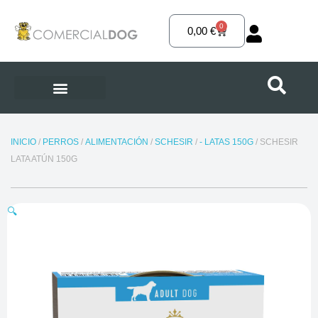
Ir
al
0
Carrito
0,00
€
contenido
INICIO
/
PERROS
/
ALIMENTACIÓN
/
SCHESIR
/
- LATAS 150G
/ SCHESIR
LATA ATÚN 150G
🔍