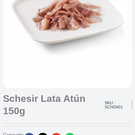
Schesir Lata Atún
SKU :
SCH0401
150g
Compartir: