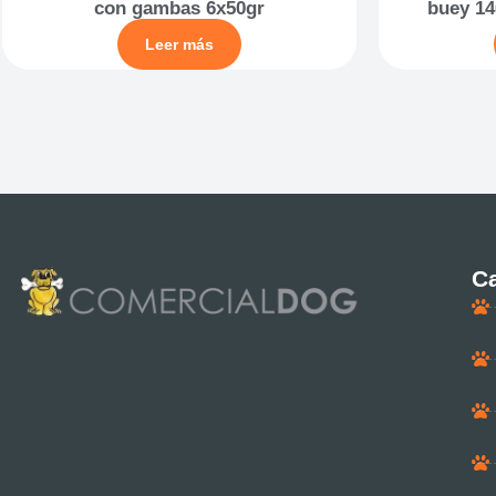
con gambas 6x50gr
buey 14
Leer más
Ca