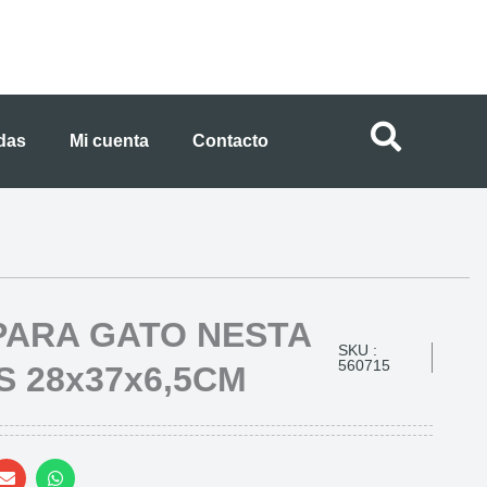
ndas
Mi cuenta
Contacto
PARA GATO NESTA
SKU :
560715
S 28x37x6,5CM