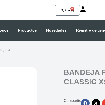
0
Carrito
0,00
€
logos
Productos
Novedades
Registro de tie
7X6,5CM
BANDEJA 
CLASSIC X
Compartir: