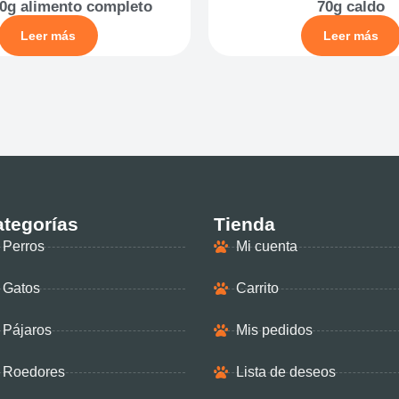
0g alimento completo
70g caldo
Leer más
Leer más
tegorías
Tienda
Perros
Mi cuenta
Gatos
Carrito
Pájaros
Mis pedidos
Roedores
Lista de deseos