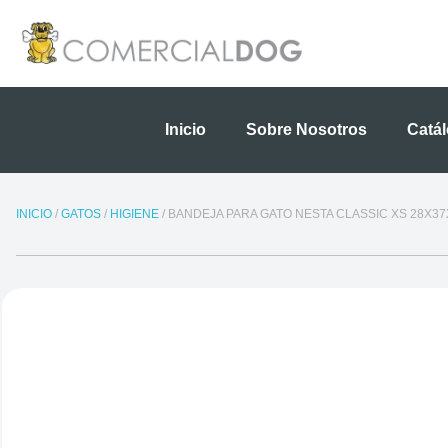
Ir
al
contenido
Inicio
Sobre Nosotros
Catá
INICIO
/
GATOS
/
HIGIENE
/ BANDEJA PARA GATO NESTA CLASSIC XS 28X3