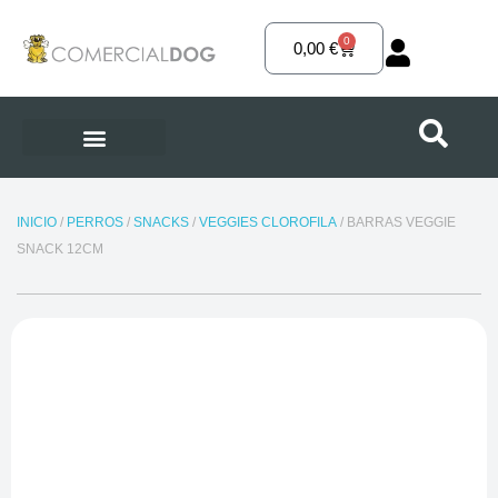
Ir
al
0
Carrito
0,00
€
contenido
INICIO
/
PERROS
/
SNACKS
/
VEGGIES CLOROFILA
/ BARRAS VEGGIE
SNACK 12CM