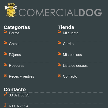
Categorías
Tienda
Perros
Mi cuenta
Gatos
Carrito
Pájaros
Mis pedidos
Roedores
Lista de deseos
Peces y reptiles
Contacto
Contacto
93 871 56 29
639 072 994