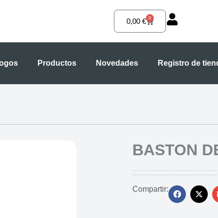
0
Carrito
0,00
€
logos
Productos
Novedades
Registro de tie
BASTON DE
Compartir: