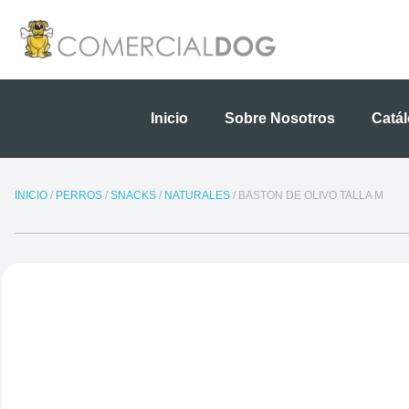
Ir
al
contenido
Inicio
Sobre Nosotros
Catá
INICIO
/
PERROS
/
SNACKS
/
NATURALES
/ BASTON DE OLIVO TALLA M