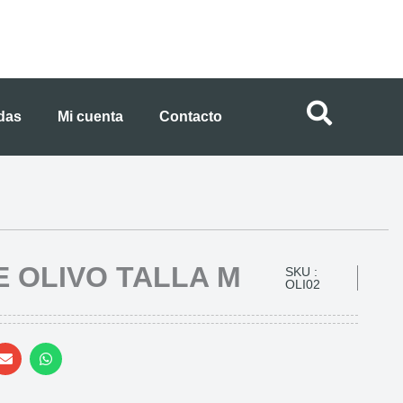
ndas
Mi cuenta
Contacto
 OLIVO TALLA M
SKU :
OLI02