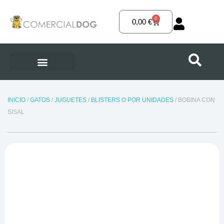
Ir
al
0
Carrito
0,00
€
contenido
INICIO
/
GATOS
/
JUGUETES
/
BLISTERS O POR UNIDADES
/ BOBINA CON
SISAL