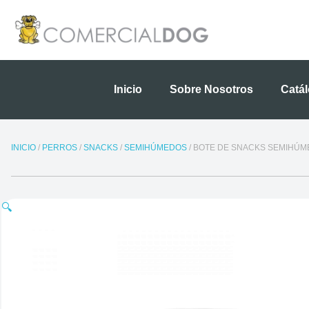
Ir
al
contenido
Inicio
Sobre Nosotros
Catá
INICIO
/
PERROS
/
SNACKS
/
SEMIHÚMEDOS
/ BOTE DE SNACKS SEMIHÚM
🔍