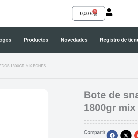
0
Carrito
0,00
€
logos
Productos
Novedades
Registro de tie
EDOS 1800GR MIX BONES
Bote de s
1800gr mix
Compartir: