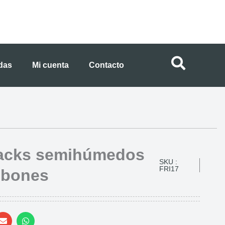
ndas
Mi cuenta
Contacto
nacks semihúmedos
SKU :
FRI17
 bones