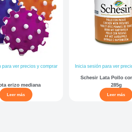
n para ver precios y comprar
Inicia sesión para ver prec
Schesir Lata Pollo co
ota erizo mediana
285g
Leer más
Leer más