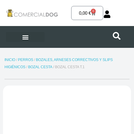
Ir
al
0
Carrito
0,00
€
contenido
INICIO
/
PERROS
/
BOZALES, ARNESES CORRECTIVOS Y SLIPS
HIGIÉNICOS
/
BOZAL CESTA
/ BOZAL CESTA T.1