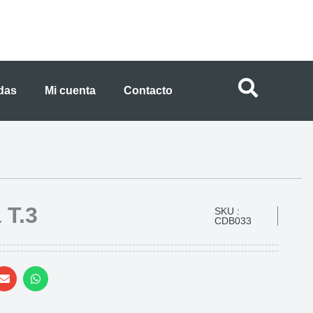
ndas
Mi cuenta
Contacto
 T.3
SKU :
CDB033