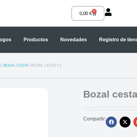
0
Carrito
0,00
€
logos
Productos
Novedades
Registro de tie
S
/
BOZAL CESTA
/ BOZAL CESTA T.3
Bozal cesta
Compartir: