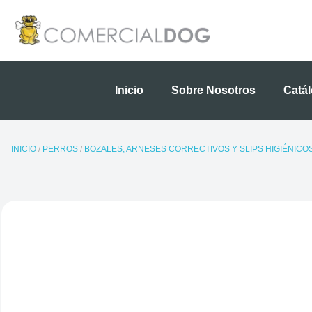
Ir
al
contenido
Inicio
Sobre Nosotros
Catá
INICIO
/
PERROS
/
BOZALES, ARNESES CORRECTIVOS Y SLIPS HIGIÉNICO