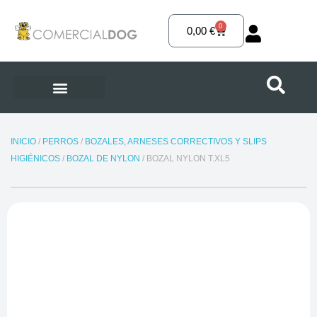
Ir
al
0
Carrito
0,00
€
contenido
INICIO
/
PERROS
/
BOZALES, ARNESES CORRECTIVOS Y SLIPS
HIGIÉNICOS
/
BOZAL DE NYLON
/ BOZAL NYLON T.XL5