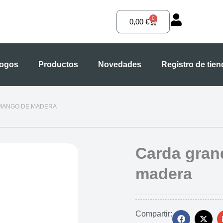
0
Carrito
0,00
€
logos
Productos
Novedades
Registro de tie
MANGO DE MADERA
Carda gran
madera
Compartir: