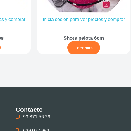
ios y comprar
Inicia sesión para ver precios y comprar
es
Shots pelota 6cm
Leer más
Contacto
93 871 56 29
639 072 994