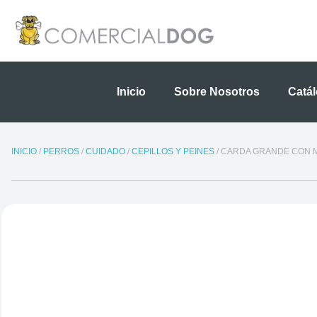
Ir
al
contenido
Inicio
Sobre Nosotros
Catá
INICIO
/
PERROS
/
CUIDADO
/
CEPILLOS Y PEINES
/ CARDA GRANDE CON 