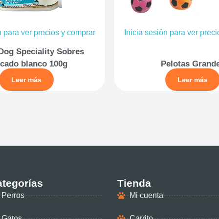
n para ver precios y comprar
Inicia sesión para ver prec
Dog Speciality Sobres
cado blanco 100g
Pelotas Grand
Leer más
Leer más
tegorías
Tienda
Perros
Mi cuenta
Gatos
Carrito