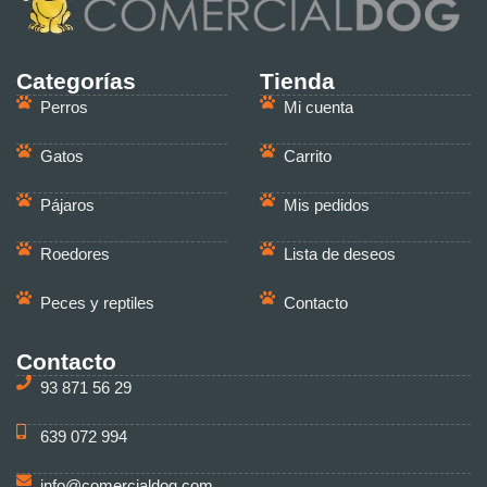
Categorías
Tienda
Perros
Mi cuenta
Gatos
Carrito
Pájaros
Mis pedidos
Roedores
Lista de deseos
Peces y reptiles
Contacto
Contacto
93 871 56 29
639 072 994
info@comercialdog.com