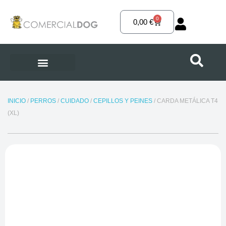
Ir
al
0
Carrito
0,00
€
contenido
INICIO
/
PERROS
/
CUIDADO
/
CEPILLOS Y PEINES
/ CARDA METÁLICA T4
(XL)