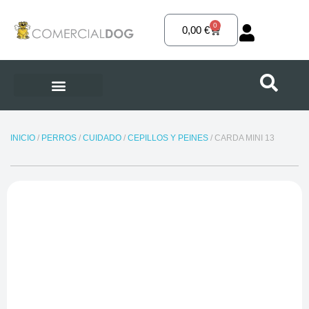
Ir
al
0
Carrito
0,00
€
contenido
INICIO
/
PERROS
/
CUIDADO
/
CEPILLOS Y PEINES
/ CARDA MINI 13