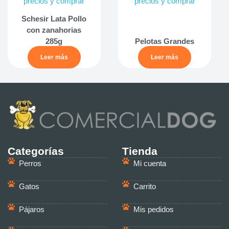
precios y comprar
precios y comprar
Schesir Lata Pollo
con zanahorias
285g
Pelotas Grandes
Leer más
Leer más
Categorías
Tienda
Perros
Mi cuenta
Gatos
Carrito
Pájaros
Mis pedidos