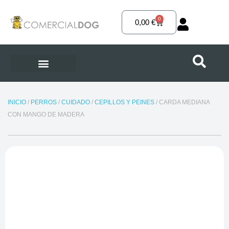
Ir
al
0
Carrito
0,00
€
contenido
INICIO
/
PERROS
/
CUIDADO
/
CEPILLOS Y PEINES
/ CARDA MEDIANA
CON MANGO DE MADERA