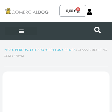
Ir
al
0
Carrito
0,00
€
contenido
INICIO
/
PERROS
/
CUIDADO
/
CEPILLOS Y PEINES
/ CLASSIC MOULTING
COMB 270MM