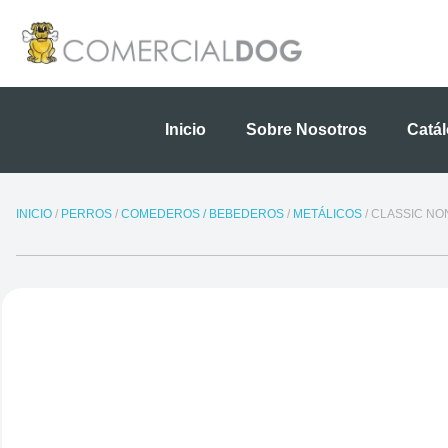
Ir
al
contenido
Inicio
Sobre Nosotros
Catá
INICIO
/
PERROS
/
COMEDEROS / BEBEDEROS
/
METÁLICOS
/ CLASSIC NO