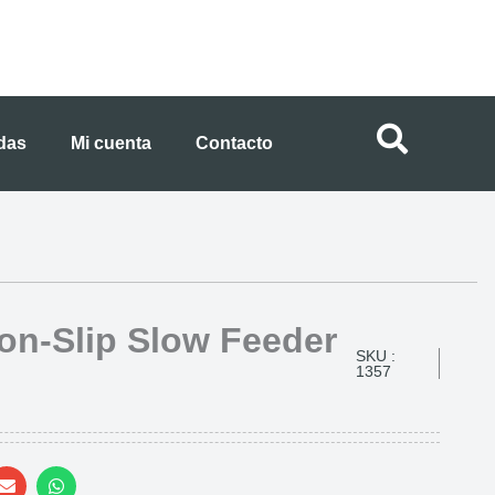
ndas
Mi cuenta
Contacto
n-Slip Slow Feeder
SKU :
1357