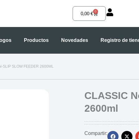
0
Carrito
0,00
€
logos
Productos
Novedades
Registro de tie
N-SLIP SLOW FEEDER 2600ML
CLASSIC No
2600ml
Compartir: