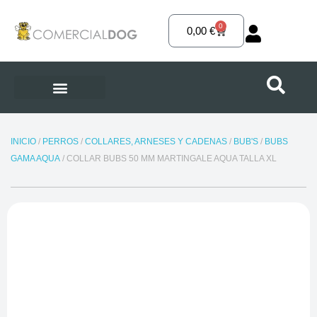
Ir
al
0
Carrito
0,00
€
contenido
INICIO
/
PERROS
/
COLLARES, ARNESES Y CADENAS
/
BUB'S
/
BUBS
GAMA AQUA
/ COLLAR BUBS 50 MM MARTINGALE AQUA TALLA XL