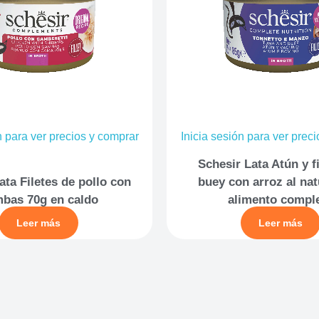
n para ver precios y comprar
Inicia sesión para ver prec
Schesir Lata Atún y f
ata Filetes de pollo con
buey con arroz al nat
bas 70g en caldo
alimento compl
Leer más
Leer más