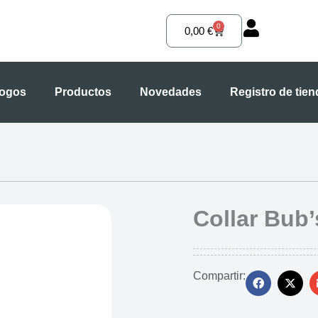
0
Carrito
0,00
€
logos
Productos
Novedades
Registro de tie
Collar Bub’
Compartir: