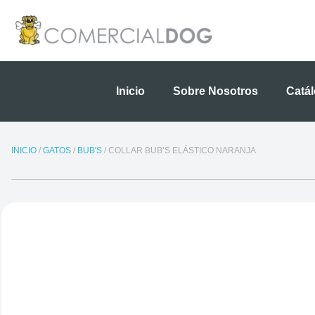
Ir
al
contenido
Inicio
Sobre Nosotros
Catá
INICIO
/
GATOS
/
BUB'S
/ COLLAR BUB’S ELÁSTICO NARANJA