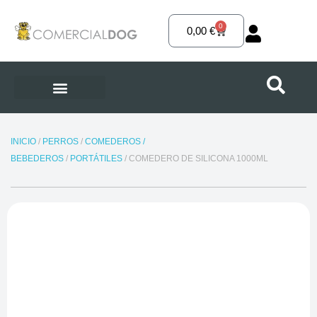
Ir
al
0
Carrito
0,00
€
contenido
INICIO
/
PERROS
/
COMEDEROS /
BEBEDEROS
/
PORTÁTILES
/ COMEDERO DE SILICONA 1000ML