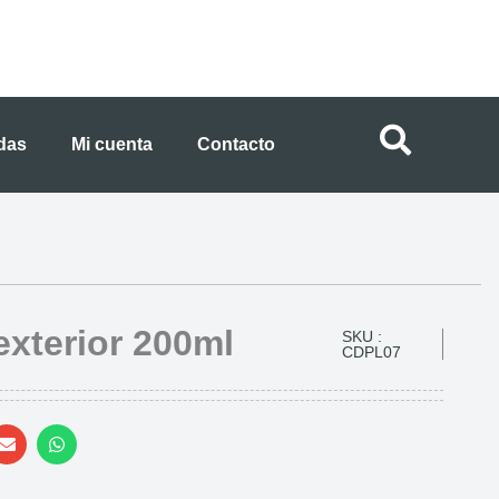
ndas
Mi cuenta
Contacto
xterior 200ml
SKU :
CDPL07