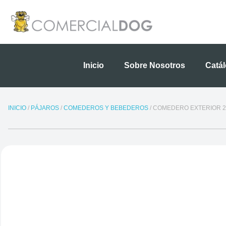
Ir
al
contenido
Inicio
Sobre Nosotros
Catá
INICIO
/
PÁJAROS
/
COMEDEROS Y BEBEDEROS
/ COMEDERO EXTERIOR 