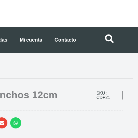
ndas
Mi cuenta
Contacto
anchos 12cm
SKU :
CDP21