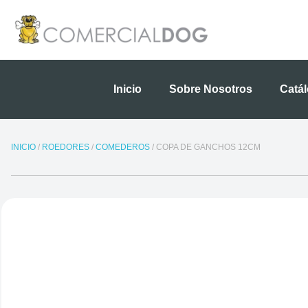
Ir
al
contenido
Inicio
Sobre Nosotros
Catá
INICIO
/
ROEDORES
/
COMEDEROS
/ COPA DE GANCHOS 12CM