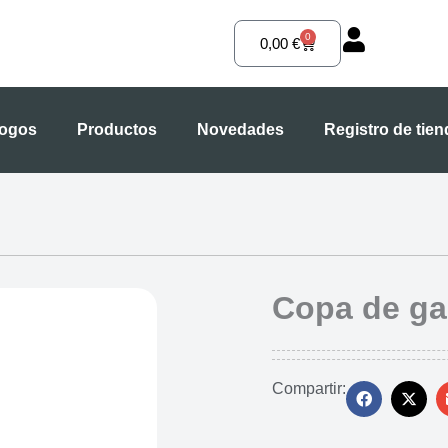
0
Carrito
0,00
€
logos
Productos
Novedades
Registro de tie
Copa de g
Compartir: