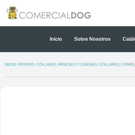
Ir
al
contenido
Inicio
Sobre Nosotros
Catá
INICIO
/
PERROS
/
COLLARES, ARNESES Y CADENAS
/
COLLARES, CORREA