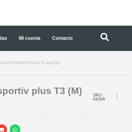
ndas
Mi cuenta
Contacto
EA ART SPORTIV PLUS T3 (M) AZUL
sportiv plus T3 (M)
SKU :
64209