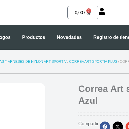
0
Carrito
0,00
€
logos
Productos
Novedades
Registro de tie
S Y ARNESES DE NYLON ART SPORTIV
/
CORREA ART SPORTIV PLUS
/ CORR
Correa Art 
Azul
Compartir: