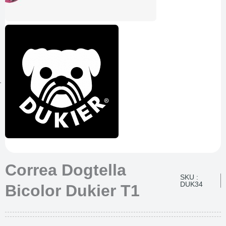
Correa Dogtella
SKU :
DUK34
Bicolor Dukier T1