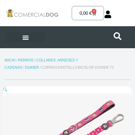
Ir
al
0
Carrito
0,00
€
contenido
INICIO
/
PERROS
/
COLLARES, ARNESES Y
CADENAS
/
DUKIER
/ CORREA DOGTELLA BICOLOR DUKIER T1
🔍