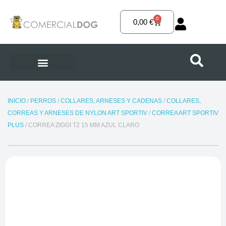
Ir
al
0
Carrito
0,00
€
contenido
INICIO
/
PERROS
/
COLLARES, ARNESES Y CADENAS
/
COLLARES,
CORREAS Y ARNESES DE NYLON ART SPORTIV
/
CORREA ART SPORTIV
PLUS
/ CORREA ZIGGI T2 15 MM AZUL CLARO