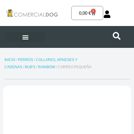
Ir
al
0
Carrito
0,00
€
contenido
INICIO
/
PERROS
/
COLLARES, ARNESES Y
CADENAS
/
BUB'S
/
RAINBOW
/ CORREA PEQUEÑA